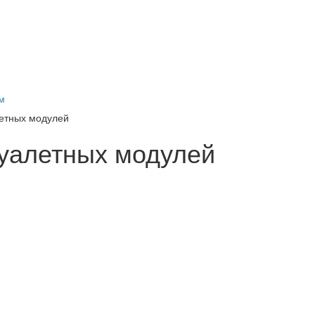
м
етных модулей
уалетных модулей